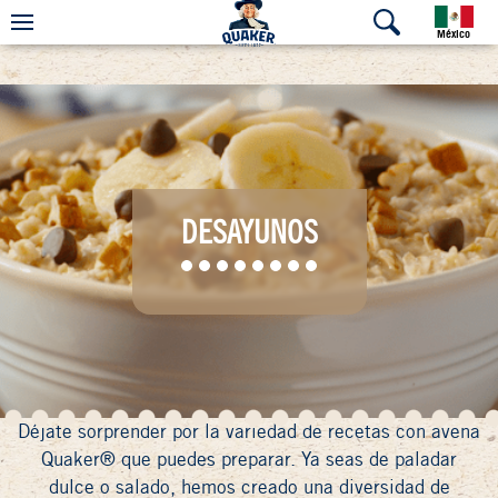
México
DESAYUNOS
Déjate sorprender por la variedad de recetas con avena
Quaker® que puedes preparar. Ya seas de paladar
dulce o salado, hemos creado una diversidad de