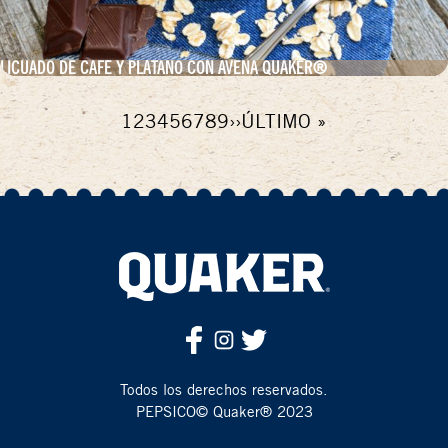
LICUADO DE CAFÉ Y PLÁTANO CON AVENA QUAKER®
Paginación
PÁGINA
1
PÁGINA
2
PÁGINA
3
PÁGINA
4
PÁGINA
5
PÁGINA
6
PÁGINA
7
PÁGINA
8
PÁGINA
9
SIGUIENTE
››
ÚLTIMA
ÚLTIMO »
ACTUAL
PÁGINA
PÁGINA
Todos los derechos reservados.
PEPSICO© Quaker® 2023