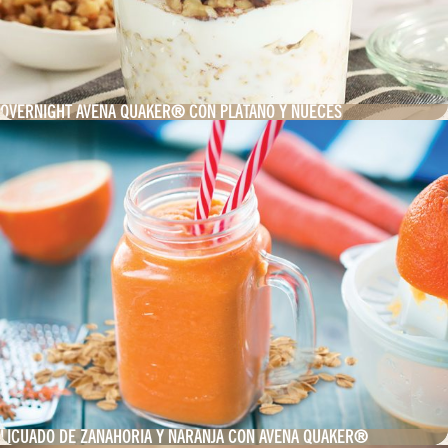
OVERNIGHT AVENA QUAKER® CON PLÁTANO Y NUECES
LICUADO DE ZANAHORIA Y NARANJA CON AVENA QUAKER®