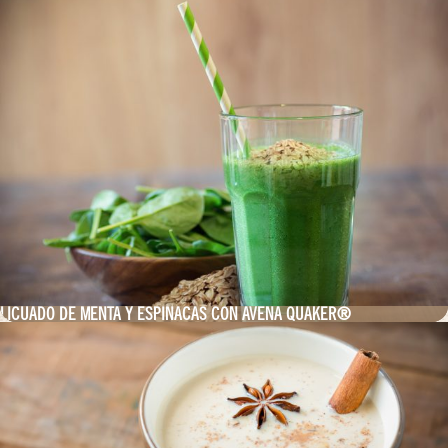
LICUADO DE MENTA Y ESPINACAS CON AVENA QUAKER®