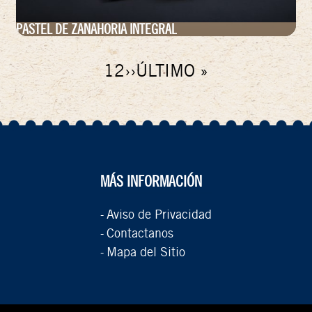
PASTEL DE ZANAHORIA INTEGRAL
PÁGINA
1
PÁGINA
2
SIGUIENTE
››
ÚLTIMA
ÚLTIMO »
ACTUAL
PÁGINA
PÁGINA
MÁS INFORMACIÓN
Aviso de Privacidad
-
Contactanos
-
Mapa del Sitio
-