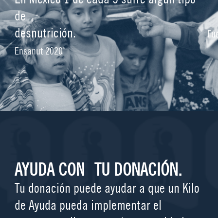
de
desnutrición.
Fu
Ensanut 2020
AYUDA CON
TU DONACIÓN.
Tu donación puede ayudar a que un Kilo
de Ayuda pueda implementar el