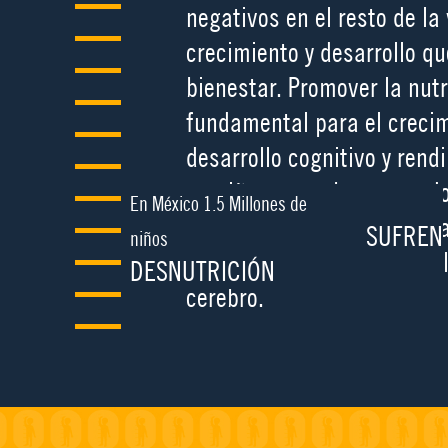
negativos en el resto de la 
crecimiento y desarrollo qu
bienestar. Promover la nutr
fundamental para el crecim
desarrollo cognitivo y rend
un niño con un buen estado
En México 1.5 Millones de
mejor con su entorno y crea
SUFREN
niños
necesarias para el desarro
DESNUTRICIÓN
cerebro.