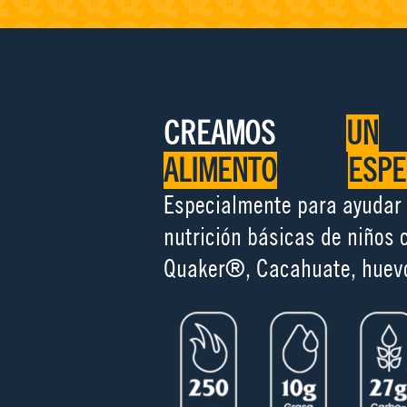
CREAMOS
UN
ALIMENTO
ESPE
Especialmente para ayudar
nutrición básicas de niños
Quaker®, Cacahuate, huevo, 