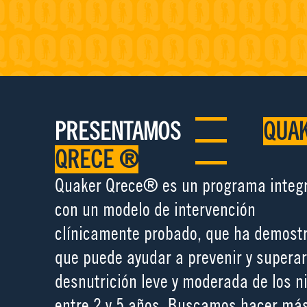
PRESENTAMOS
QUA
QRECE ®
Quaker Qrece® es un programa integr
con un modelo de intervención
clínicamente probado, que ha demost
que puede ayudar a prevenir y superar
desnutrición leve y moderada de los n
entre 2 y 5 años. Buscamos hacer má