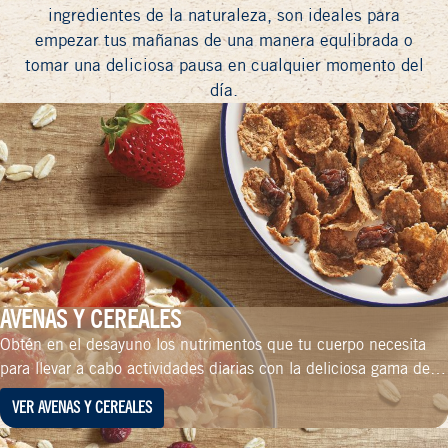
ingredientes de la naturaleza, son ideales para
empezar tus mañanas de una manera equlibrada o
tomar una deliciosa pausa en cualquier momento del
día.
AVENAS Y CEREALES
Obtén en el desayuno los nutrimentos que tu cuerpo necesita
para llevar a cabo actividades diarias con la deliciosa gama de
avenas Quaker®.
VER AVENAS Y CEREALES