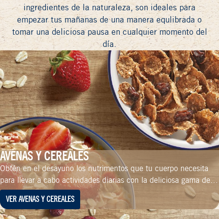
ingredientes de la naturaleza, son ideales para
empezar tus mañanas de una manera equlibrada o
tomar una deliciosa pausa en cualquier momento del
día.
AVENAS Y CEREALES
Obtén en el desayuno los nutrimentos que tu cuerpo necesita
para llevar a cabo actividades diarias con la deliciosa gama de
avenas Quaker®.
VER AVENAS Y CEREALES