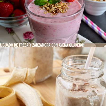
LICUADO DE FRESA Y ZARZAMORA CON AVENA QUAKER®