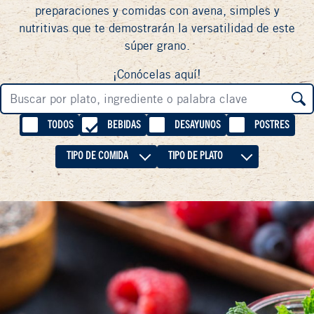
preparaciones y comidas con avena, simples y
nutritivas que te demostrarán la versatilidad de este
súper grano.
¡Conócelas aquí!
TODOS
BEBIDAS
DESAYUNOS
POSTRES
TIPO DE COMIDA
TIPO DE PLATO