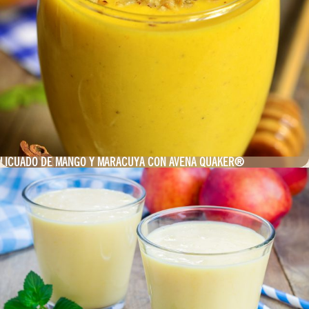
LICUADO DE MANGO Y MARACUYÁ CON AVENA QUAKER®